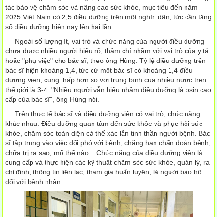
tác bảo vệ chăm sóc và nâng cao sức khỏe, mục tiêu đến năm
2025 Việt Nam có 2,5 điều dưỡng trên một nghìn dân, tức cần tăng
số điều dưỡng hiện nay lên hai lần.
Ngoài số lượng ít, vai trò và chức năng của người điều dưỡng
chưa được nhiều người hiểu rõ, thậm chí nhầm với vai trò của y tá
hoặc "phụ việc" cho bác sĩ, theo ông Hùng. Tỷ lệ điều dưỡng trên
bác sĩ hiện khoảng 1,4, tức cứ một bác sĩ có khoảng 1,4 điều
dưỡng viên, cũng thấp hơn so với trung bình của nhiều nước trên
thế giới là 3-4. "Nhiều người vẫn hiểu nhầm điều dưỡng là osin cao
cấp của bác sĩ", ông Hùng nói.
Trên thực tế bác sĩ và điều dưỡng viên có vai trò, chức năng
khác nhau. Điều dưỡng quan tâm đến sức khỏe và phục hồi sức
khỏe, chăm sóc toàn diện cả thể xác lẫn tinh thần người bệnh. Bác
sĩ tập trung vào việc đối phó với bệnh, chẳng hạn chẩn đoán bệnh,
chữa trị ra sao, mổ thế nào... Chức năng của điều dưỡng viên là
cung cấp và thực hiện các kỹ thuật chăm sóc sức khỏe, quản lý, ra
chỉ định, thông tin liên lạc, tham gia huấn luyện, là người bảo hộ
đối với bệnh nhân.