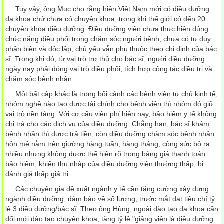
Tuy vậy, ông Mục cho rằng hiện Việt Nam mới có điều dưỡng
đa khoa chứ chưa có chuyên khoa, trong khi thế giới có đến 20
chuyên khoa điều dưỡng. Điều dưỡng viên chưa thực hiện đúng
chức năng điều phối trong chăm sóc người bệnh, chưa có tư duy
phản biện và độc lập, chủ yếu vẫn phụ thuộc theo chỉ định của bác
sĩ. Trong khi đó, từ vai trò trợ thủ cho bác sĩ, người điều dưỡng
ngày nay phải đóng vai trò điều phối, tích hợp công tác điều trị và
chăm sóc bệnh nhân.
Một bất cập khác là trong bối cảnh các bệnh viện tự chủ kinh tế,
nhóm nghề nào tạo được tài chính cho bệnh viện thì nhóm đó giữ
vai trò nền tảng. Với cơ cấu viện phí hiện nay, bảo hiểm y tế không
chi trả cho các dịch vụ của điều dưỡng. Chẳng hạn, bác sĩ khám
bệnh nhân thì được trả tiền, còn điều dưỡng chăm sóc bệnh nhân
hôn mê nằm trên giường hàng tuần, hàng tháng, công sức bỏ ra
nhiều nhưng không được thể hiện rõ trong bảng giá thanh toán
bảo hiểm, khiến thu nhập của điều dưỡng viên thường thấp, bị
đánh giá thấp giá trị.
Các chuyên gia đề xuất ngành y tế cần tăng cường xây dựng
ngành điều dưỡng, đảm bảo về số lượng, trước mắt đạt tiêu chí tỷ
lệ 3 điều dưỡng/bác sĩ. Theo ông Hùng, ngoài đào tạo đa khoa cần
đổi mới đào tạo chuyên khoa, tăng tỷ lệ "giảng viên là điều dưỡng