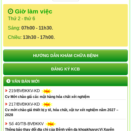
Giờ làm việc
Thứ 2 - thứ 6
Sáng
:
07h00 - 11h30.
Chiều
:
13h30 - 17h00.
HƯỚNG DẪN KHÁM CHỮA BỆNH
ĐĂNG KÝ KCB
VĂN BẢN MỚI
219/BVĐKKV-KD
Cv Mời chào giá các mặt hàng hóa chất xét nghiệm
217/BVĐKKV-KD
Cv mời chào giá thiết bị y tế, hóa chất, vật tư xét nghiệm năm 2027 –
2028
Số 40/TB-BVĐKKV
Thông báo thay đổi địa chỉ của Bệnh viện đa khoakhuvựcVị Xuyên