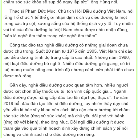
chăm sóc sức khỏe sẽ sụp đổ ngay lập tức", ông Hùng nói.
Thạc sĩ Phạm Đức Mục, Chủ tịch Hội Điều dưỡng Việt Nam, nói
rằng Tổ chức Y tế thế giới nhận định dịch vụ điều dưỡng là một
trong các trụ cột, xương sống của hệ thống dịch vụ y tế. Tuy nhiên
vai trò của điều dưỡng tại Việt Nam chưa được nhìn nhận đúng,
"vẫn là nghề âm thầm trong các nghề âm thầm".
Công tác đào tạo nghề điều dưỡng có những giai đoạn chưa
được chú trọng. Suốt 20 năm từ 1975 đến 1995, Việt Nam chỉ đào
tạo điều dưỡng trình độ trung cấp là cao nhất. Những năm 1990,
một loạt điều dưỡng bỏ nghề. Nhiều điều dưỡng giỏi giang, có trí
tuệ mong muốn nâng cao trình độ nhưng cánh cửa phát triển chưa
được mở rộng.
Gần đây, nghề điều dưỡng được quan tâm hơn, nhiều người
được xét chọn thầy thuốc ưu tú, tôn vinh cấp quốc gia... Ngành
điều dưỡng được nâng cấp đào tạo lên đại học, thạc sĩ. Từ năm
2019 bắt đầu đào tạo tiến sĩ điều dưỡng, tuy nhiên thầy dạy chủ
yếu vẫn là bác sĩ y khoa nên cách tiếp cận chưa hướng tới chăm
sóc sức khỏe (ứng xử sức khỏe) mà chủ yếu đối phó với bệnh
(ứng xử với bệnh), theo ông Mục. Đội ngũ điều dưỡng ít được
tham gia vào quá trình hoạch định xây dựng chính sách y tế nói
chung và chính sách cho điều dưỡng nói riêng.