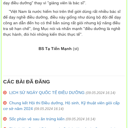
dạy điều dưỡng" thay vì "giảng viên là bác sĩ".
"Việt Nam là nước hiếm hoi trên thế giới dùng rất nhiều bác sĩ
để dạy nghề điều dưỡng, điều này giống như dùng bộ đội để dạy
công an dẫn đến họ có thể bắn súng rất giỏi nhưng kỹ năng điều
tra sẽ hạn chế", ông Mục nói và nhấn mạnh "điều dưỡng là nghề
thực hành, đòi hỏi những kiến thức thực tế".
BS Tạ Tiến Mạnh
(st)
CÁC BÀI ĐÃ ĐĂNG
LỊCH SỬ NGÀY QUỐC TẾ ĐIỀU DƯỠNG
(09.05.2024 16:14)
Chung kết Hội thi Điều dưỡng, Hộ sinh, Kỹ thuật viên giỏi cấp
cơ sở năm 2024
(09.05.2024 16:14)
Sốc phản vệ sau ăn trứng kiến
(09.05.2024 16:14)