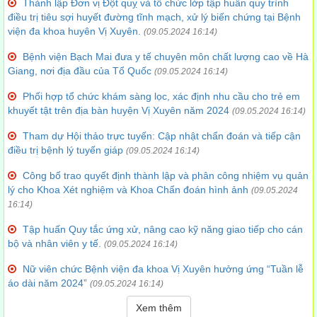
Thành lập Đơn vị Đột quỵ và tổ chức lớp tập huấn quy trình
điều trị tiêu sợi huyết đường tĩnh mạch, xử lý biến chứng tại Bệnh
viện đa khoa huyên Vị Xuyên.
(09.05.2024 16:14)
Bệnh viện Bạch Mai đưa y tế chuyên môn chất lượng cao về Hà
Giang, nơi địa đầu của Tổ Quốc
(09.05.2024 16:14)
Phối hợp tổ chức khám sàng lọc, xác định nhu cầu cho trẻ em
khuyết tật trên địa bàn huyện Vị Xuyên năm 2024
(09.05.2024 16:14)
Tham dự Hội thảo trực tuyến: Cập nhật chẩn đoán và tiếp cận
điều trị bệnh lý tuyến giáp
(09.05.2024 16:14)
Công bố trao quyết định thành lập và phân công nhiệm vụ quản
lý cho Khoa Xét nghiệm và Khoa Chẩn đoán hình ảnh
(09.05.2024
16:14)
Tập huấn Quy tắc ứng xử, nâng cao kỹ năng giao tiếp cho cán
bộ và nhân viên y tế.
(09.05.2024 16:14)
Nữ viên chức Bệnh viện đa khoa Vị Xuyên hưởng ứng “Tuần lễ
áo dài năm 2024”
(09.05.2024 16:14)
Xem thêm