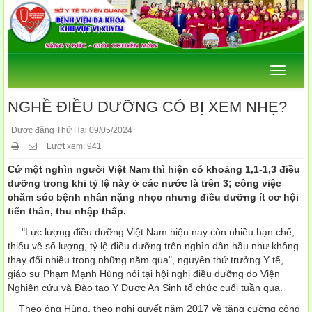
Menu
NGHỀ ĐIỀU DƯỠNG CÓ BỊ XEM NHẸ?
Được đăng Thứ Hai 09/05/2024
Lượt xem: 941
Cứ một nghìn người Việt Nam thì hiện có khoảng 1,1-1,3 điều
dưỡng trong khi tỷ lệ này ở các nước là trên 3; công việc
chăm sóc bệnh nhân nặng nhọc nhưng điều dưỡng ít cơ hội
tiến thân, thu nhập thấp.
"Lực lượng điều dưỡng Việt Nam hiện nay còn nhiều hạn chế,
thiếu về số lượng, tỷ lệ điều dưỡng trên nghìn dân hầu như không
thay đổi nhiều trong những năm qua", nguyên thứ trưởng Y tế,
giáo sư Phạm Mạnh Hùng nói tại hội nghị điều dưỡng do Viện
Nghiên cứu và Đào tạo Y Dược An Sinh tổ chức cuối tuần qua.
Theo ông Hùng, theo nghị quyết năm 2017 về tăng cường công