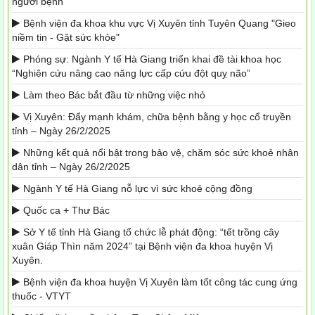
người bệnh
Bệnh viện đa khoa khu vực Vị Xuyên tỉnh Tuyên Quang "Gieo
niềm tin - Gặt sức khỏe"
Phóng sự: Ngành Y tế Hà Giang triển khai đề tài khoa học
“Nghiên cứu nâng cao năng lực cấp cứu đột quỵ não”
Làm theo Bác bắt đầu từ những việc nhỏ
Vị Xuyên: Đẩy mạnh khám, chữa bệnh bằng y học cổ truyền
tỉnh – Ngày 26/2/2025
Những kết quả nổi bật trong bảo vệ, chăm sóc sức khoẻ nhân
dân tỉnh – Ngày 26/2/2025
Ngành Y tế Hà Giang nỗ lực vì sức khoẻ cộng đồng
Quốc ca + Thư Bác
Sở Y tế tỉnh Hà Giang tổ chức lễ phát động: “tết trồng cây
xuân Giáp Thìn năm 2024” tại Bệnh viện đa khoa huyện Vị
Xuyên.
Bệnh viện đa khoa huyện Vị Xuyên làm tốt công tác cung ứng
thuốc - VTYT