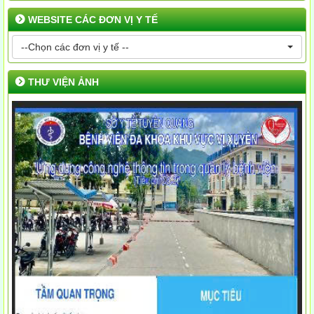
WEBSITE CÁC ĐƠN VỊ Y TẾ
--Chọn các đơn vị y tế --
THƯ VIỆN ẢNH