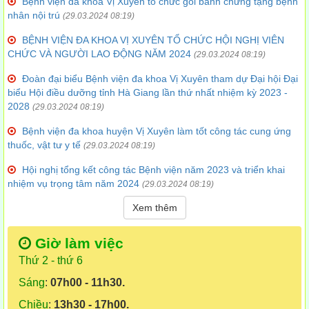
Bệnh viện đa khoa Vị Xuyên tổ chức gói bánh chưng tặng bệnh
nhân nội trú
(29.03.2024 08:19)
BỆNH VIỆN ĐA KHOA VỊ XUYÊN TỔ CHỨC HỘI NGHỊ VIÊN
CHỨC VÀ NGƯỜI LAO ĐỘNG NĂM 2024
(29.03.2024 08:19)
Đoàn đại biểu Bệnh viện đa khoa Vị Xuyên tham dự Đại hội Đại
biểu Hội điều dưỡng tỉnh Hà Giang lần thứ nhất nhiệm kỳ 2023 -
2028
(29.03.2024 08:19)
Bệnh viện đa khoa huyện Vị Xuyên làm tốt công tác cung ứng
thuốc, vật tư y tế
(29.03.2024 08:19)
Hội nghị tổng kết công tác Bệnh viện năm 2023 và triển khai
nhiệm vụ trọng tâm năm 2024
(29.03.2024 08:19)
Xem thêm
Giờ làm việc
Thứ 2 - thứ 6
Sáng
:
07h00 - 11h30.
Chiều
:
13h30 - 17h00.