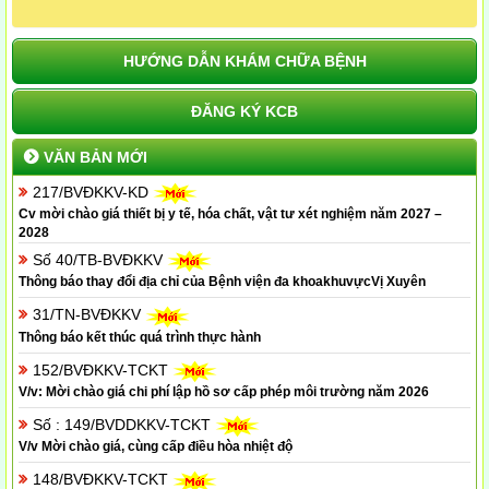
HƯỚNG DẪN KHÁM CHỮA BỆNH
ĐĂNG KÝ KCB
VĂN BẢN MỚI
217/BVĐKKV-KD
Cv mời chào giá thiết bị y tế, hóa chất, vật tư xét nghiệm năm 2027 –
2028
Số 40/TB-BVĐKKV
Thông báo thay đổi địa chỉ của Bệnh viện đa khoakhuvựcVị Xuyên
31/TN-BVĐKKV
Thông báo kết thúc quá trình thực hành
152/BVĐKKV-TCKT
V/v: Mời chào giá chi phí lập hồ sơ cấp phép môi trường năm 2026
Số : 149/BVDDKKV-TCKT
V/v Mời chào giá, cùng cấp điều hòa nhiệt độ
148/BVĐKKV-TCKT