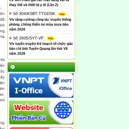
Cv Mời chào giá các mặt hàng vật tư
thay thế và thiết bị y tế (Lần 2)
ên…
uốn
Số 304/KSBT-TTGDSK
 đã
V/v tăng cường công tác truyền thông
phòng, chống thiên tai mùa mưa bão
ười
năm 2026
êng
 Hà
Số 2605/SYT-VP
V/v tuyên truyền Kế hoạch tổ chức giải
báo chí tỉnh Tuyên Quang lần thứ VII
năm 2026
 Hà
yến
uộc
lấy
iện
iện
ao.
ười
 Hà
Mai