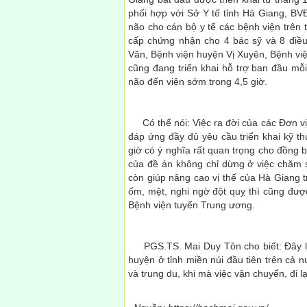
phối hợp với Sở Y tế tỉnh Hà Giang, BVĐ
não cho cán bộ y tế các bệnh viện trên
cấp chứng nhận cho 4 bác sỹ và 8 điề
Văn, Bệnh viện huyện Vị Xuyên, Bệnh vi
cũng đang triển khai hỗ trợ ban đầu mỗi
não đến viện sớm trong 4,5 giờ.
Có thể nói: Việc ra đời của các Đơn vị 
đáp ứng đầy đủ yêu cầu triển khai kỹ t
giờ có ý nghĩa rất quan trọng cho đồng
của đề án không chỉ dừng ở việc chăm 
còn giúp nâng cao vị thế của Hà Giang t
ốm, mệt, nghi ngờ đột quỵ thì cũng đư
Bệnh viện tuyến Trung ương.
PGS.TS. Mai Duy Tôn cho biết: Đây là 
huyện ở tỉnh miền núi đầu tiên trên cả 
và trung du, khi mà việc vận chuyển, đi l