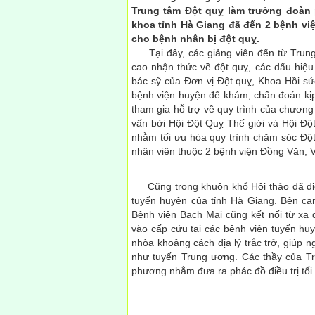
Trung tâm Đột quỵ làm trưởng đoàn
khoa tỉnh Hà Giang đã đến 2 bệnh việ
cho bệnh nhân bị đột quỵ.
Tại đây, các giảng viên đến từ Trung 
cao nhận thức về đột quỵ, các dấu hiệu
bác sỹ của Đơn vị Đột quỵ, Khoa Hồi s
bệnh viện huyện để khám, chẩn đoán kịp
tham gia hỗ trợ về quy trình của chương
vấn bởi Hội Đột Quỵ Thế giới và Hội Độ
nhằm tối ưu hóa quy trình chăm sóc Đột
nhân viên thuộc 2 bệnh viện Đồng Văn, Vị
Cũng trong khuôn khổ Hội thảo đã diễn 
tuyến huyện của tỉnh Hà Giang. Bên cạn
Bệnh viện Bạch Mai cũng kết nối từ xa 
vào cấp cứu tại các bệnh viện tuyến hu
nhòa khoảng cách địa lý trắc trở, giúp
như tuyến Trung ương. Các thầy của Tr
phương nhằm đưa ra phác đồ điều trị tối