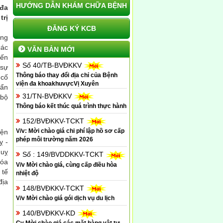
HƯỚNG DẪN KHÁM CHỮA BỆNH
 đa
trị
ĐĂNG KÝ KCB
âng
các
VĂN BẢN MỚI
đến
Số 40/TB-BVĐKKV
 sự
Thông báo thay đổi địa chỉ của Bệnh
 cố
viện đa khoakhuvựcVị Xuyên
uẩn
31/TN-BVĐKKV
 bộ
Thông báo kết thúc quá trình thực hành
152/BVĐKKV-TCKT
V/v: Mời chào giá chi phí lập hồ sơ cấp
iện
phép môi trường năm 2026
ỵ -
quỵ
Số : 149/BVDDKKV-TCKT
xóa
V/v Mời chào giá, cùng cấp điều hòa
 tế
nhiệt độ
địa
148/BVĐKKV-TCKT
V/v Mời chào giá gói dịch vụ du lịch
140/BVĐKKV-KD