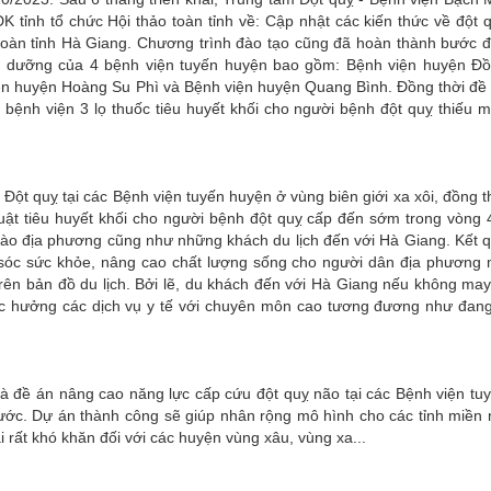
K tỉnh tổ chức Hội thảo toàn tỉnh về: Cập nhật các kiến thức về đột 
 toàn tỉnh Hà Giang. Chương trình đào tạo cũng đã hoàn thành bước 
u dưỡng của 4 bệnh viện tuyến huyện bao gồm: Bệnh viện huyện Đ
ện huyện Hoàng Su Phì và Bệnh viện huyện Quang Bình. Đồng thời đề
 bệnh viện 3 lọ thuốc tiêu huyết khối cho người bệnh đột quỵ thiếu 
Đột quỵ tại các Bệnh viện tuyến huyện ở vùng biên giới xa xôi, đồng t
huật tiêu huyết khối cho người bệnh đột quỵ cấp đến sớm trong vòng 
 bào địa phương cũng như những khách du lịch đến với Hà Giang. Kết 
sóc sức khỏe, nâng cao chất lượng sống cho người dân địa phương
rên bản đồ du lịch. Bởi lẽ, du khách đến với Hà Giang nếu không may
ợc hưởng các dịch vụ y tế với chuyên môn cao tương đương như đan
đề án nâng cao năng lực cấp cứu đột quỵ não tại các Bệnh viện tu
nước. Dự án thành công sẽ giúp nhân rộng mô hình cho các tỉnh miền 
ại rất khó khăn đối với các huyện vùng xâu, vùng xa...