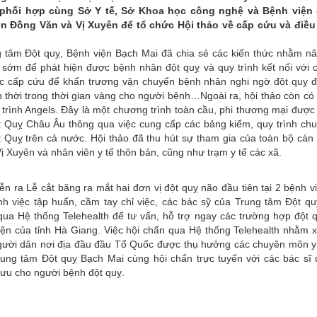
 phối hợp cùng Sở Y tế, Sở Khoa học công nghệ và Bệnh viện
n Đồng Văn và Vị Xuyên để tổ chức Hội thảo về cấp cứu và điều 
tâm Đột quỵ, Bệnh viện Bạch Mai đã chia sẻ các kiến thức nhằm n
 sớm để phát hiện được bệnh nhân đột quỵ và quy trình kết nối với 
ức cấp cứu để khẩn trương vận chuyển bệnh nhân nghi ngờ đột quỵ 
 thời trong thời gian vàng cho người bệnh…Ngoài ra, hội thảo còn có
 trình Angels. Đây là một chương trình toàn cầu, phi thương mại được
t Quỵ Châu Âu thông qua việc cung cấp các bảng kiểm, quy trình ch
 Quỵ trên cả nước. Hội thảo đã thu hút sự tham gia của toàn bộ cán
 Xuyên và nhân viên y tế thôn bản, cũng như trạm y tế các xã.
ra Lễ cắt băng ra mắt hai đơn vị đột quỵ não đầu tiên tại 2 bệnh v
h việc tập huấn, cầm tay chỉ việc, các bác sỹ của Trung tâm Đột qu
qua Hệ thống Telehealth để tư vấn, hỗ trợ ngay các trường hợp đột 
yện của tỉnh Hà Giang. Việc hội chẩn qua Hệ thống Telehealth nhằm 
 người dân nơi địa đầu đầu Tổ Quốc được thụ hưởng các chuyên môn y
ung tâm Đột quỵ Bạch Mai cùng hội chẩn trực tuyến với các bác sĩ 
 ưu cho người bệnh đột quỵ.