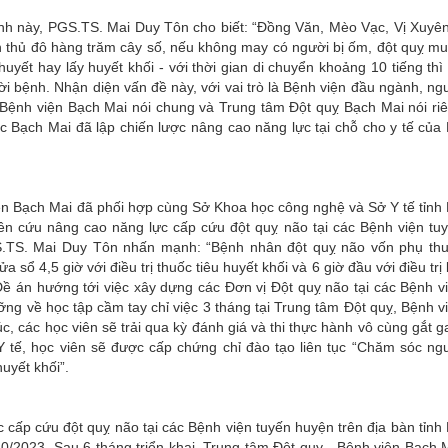
ình này, PGS.TS. Mai Duy Tôn cho biết: “Đồng Văn, Mèo Vạc, Vị Xuy
h thủ đô hàng trăm cây số, nếu không may có người bị ốm, đột quỵ m
huyết hay lấy huyết khối - với thời gian di chuyển khoảng 10 tiếng thì
ời bệnh. Nhận diện vấn đề này, với vai trò là Bệnh viện đầu ngành, ng
 Bệnh viện Bạch Mai nói chung và Trung tâm Đột quỵ Bạch Mai nói ri
 Bạch Mai đã lập chiến lược nâng cao năng lực tại chỗ cho y tế của
 Bạch Mai đã phối hợp cùng Sở Khoa học công nghệ và Sở Y tế tỉnh
iên cứu nâng cao năng lực cấp cứu đột quỵ não tại các Bệnh viện tu
GS.TS. Mai Duy Tôn nhấn mạnh: “Bệnh nhân đột quỵ não vốn phụ th
a sổ 4,5 giờ với điều trị thuốc tiêu huyết khối và 6 giờ đầu với điều trị 
 Đề án hướng tới việc xây dựng các Đơn vị Đột quỵ não tại các Bệnh v
ỡng về học tập cầm tay chỉ việc 3 tháng tại Trung tâm Đột quỵ, Bệnh v
, các học viên sẽ trải qua kỳ đánh giá và thi thực hành vô cùng gắt g
 tế, học viên sẽ được cấp chứng chỉ đào tạo liên tục “Chăm sóc ng
uyết khối”.
p cứu đột quỵ não tại các Bệnh viện tuyến huyện trên địa bàn tỉnh
10/2023. Sau 6 tháng triển khai, Trung tâm Đột quỵ - Bệnh viện Bạch 