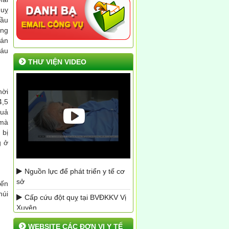
quỵ
đầu
ồng
 án
máu
THƯ VIỆN VIDEO
hời
4,5
quả
 mà
 bị
g ở
Nguồn lực để phát triển y tế cơ
sở
yến
núi
Cấp cứu đột quỵ tại BVĐKKV Vị
Xuyên
PS Xây dựng lộ trình khám sức
WEBSITE CÁC ĐƠN VỊ Y TẾ