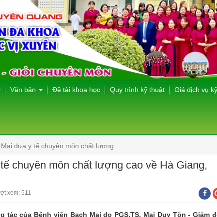
Văn bản
Đề tài khoa học
Quy trình kỹ thuật
Giá dịch vụ kỹ
Mai đưa y tế chuyên môn chất lượng ...
tế chuyên môn chất lượng cao về Hà Giang,
ợt xem: 511
 tác của Bệnh viện Bạch Mai do PGS.TS. Mai Duy Tôn - Giám 