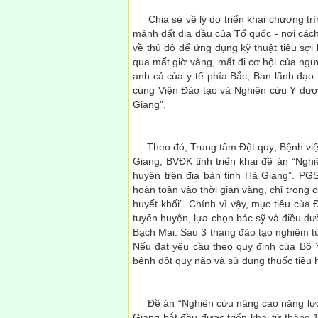
Chia sẻ về lý do triển khai chương tr
mảnh đất địa đầu của Tổ quốc - nơi các
về thủ đô để ứng dụng kỹ thuật tiêu sợi 
qua mất giờ vàng, mất đi cơ hội của ngư
anh cả của y tế phía Bắc, Ban lãnh đạo
cùng Viện Đào tạo và Nghiên cứu Y dược
Giang”.
Theo đó, Trung tâm Đột quỵ, Bệnh viện
Giang, BVĐK tỉnh triển khai đề án “Ngh
huyện trên địa bàn tỉnh Hà Giang”. P
hoàn toàn vào thời gian vàng, chỉ trong cử
huyết khối”. Chính vì vậy, mục tiêu của
tuyến huyện, lựa chọn bác sỹ và điều dư
Bạch Mai. Sau 3 tháng đào tạo nghiêm túc
Nếu đạt yêu cầu theo quy định của Bộ Y
bệnh đột quỵ não và sử dụng thuốc tiêu h
Đề án “Nghiên cứu nâng cao năng lực cấ
Giang bắt đầu được triển khai từ tháng 