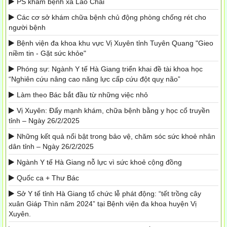
PS khám bệnh xã Lao Chải
Các cơ sở khám chữa bệnh chủ động phòng chống rét cho
người bệnh
Bệnh viện đa khoa khu vực Vị Xuyên tỉnh Tuyên Quang "Gieo
niềm tin - Gặt sức khỏe"
Phóng sự: Ngành Y tế Hà Giang triển khai đề tài khoa học
“Nghiên cứu nâng cao năng lực cấp cứu đột quỵ não”
Làm theo Bác bắt đầu từ những việc nhỏ
Vị Xuyên: Đẩy mạnh khám, chữa bệnh bằng y học cổ truyền
tỉnh – Ngày 26/2/2025
Những kết quả nổi bật trong bảo vệ, chăm sóc sức khoẻ nhân
dân tỉnh – Ngày 26/2/2025
Ngành Y tế Hà Giang nỗ lực vì sức khoẻ cộng đồng
Quốc ca + Thư Bác
Sở Y tế tỉnh Hà Giang tổ chức lễ phát động: “tết trồng cây
xuân Giáp Thìn năm 2024” tại Bệnh viện đa khoa huyện Vị
Xuyên.