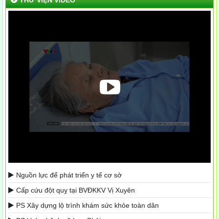
THƯ VIỆN VIDEO
Nguồn lực để phát triển y tế cơ sở
Cấp cứu đột quỵ tại BVĐKKV Vị Xuyên
PS Xây dựng lộ trình khám sức khỏe toàn dân